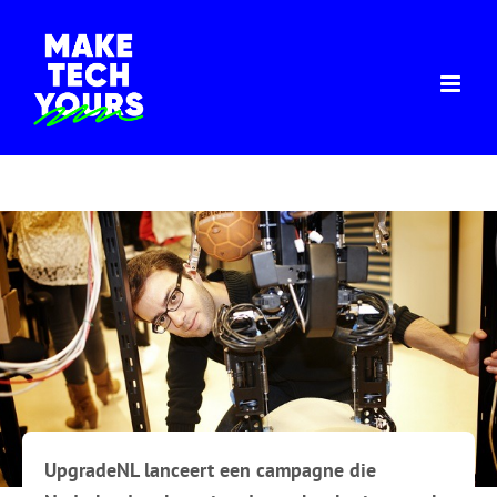
Ga
naar
inhoud
UpgradeNL lanceert een campagne die