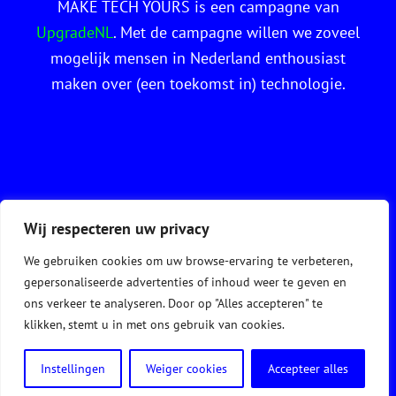
MAKE TECH YOURS is een campagne van
UpgradeNL
. Met de campagne willen we zoveel
mogelijk mensen in Nederland enthousiast
maken over (een toekomst in) technologie.
Wij respecteren uw privacy
We gebruiken cookies om uw browse-ervaring te verbeteren,
Copyright -
2026
gepersonaliseerde advertenties of inhoud weer te geven en
ons verkeer te analyseren. Door op "Alles accepteren" te
klikken, stemt u in met ons gebruik van cookies.
Facebook
Instagram
Twitter
LinkedIn
Instellingen
Weiger cookies
Accepteer alles