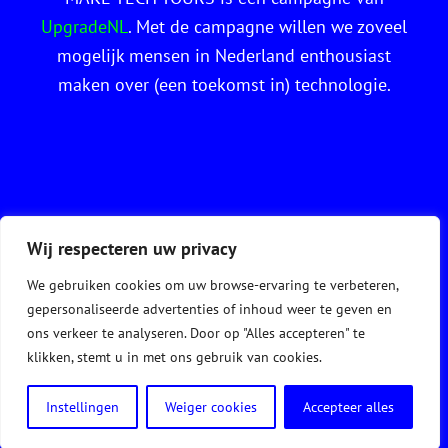
UpgradeNL
. Met de campagne willen we zoveel
mogelijk mensen in Nederland enthousiast
maken over (een toekomst in) technologie.
Wij respecteren uw privacy
We gebruiken cookies om uw browse-ervaring te verbeteren,
Copyright -
2026
gepersonaliseerde advertenties of inhoud weer te geven en
ons verkeer te analyseren. Door op "Alles accepteren" te
klikken, stemt u in met ons gebruik van cookies.
Facebook
Instagram
Twitter
LinkedIn
Instellingen
Weiger cookies
Accepteer alles